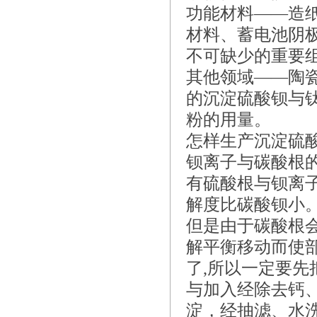
功能材料——造
材料、蓄电池阴
不可缺少的重要
其他领域——陶
的沉淀硫酸钡与
粉的用量。
怎样生产沉淀硫
钡离子与碳酸根
有硫酸根与钡离
解度比碳酸钡小
但是由于碳酸根
解平衡移动而使
了,所以一定要
与加入经除去钙
淀，经抽滤、水洗